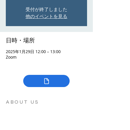
受付が終了しました
他のイベントを見る
日時・場所
2025年1月29日 12:00 – 13:00
Zoom
ABOUT US
フーロリッシュは、主に日本を拠点とするク
リスチャン女性の祈り会のリソースです。ウ
ェブサイトでは、私たちの信仰、会の目的、
目指している祈りのコミュニティーの在り