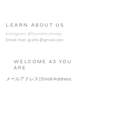
方、祈り方のコーチング、祈り会へ参加する
に当たっての手引き、フーロリッシュの各ミ
ニストリーの紹介などを提供します。
LEARN ABOUT US
Instagram: @flourishinchristjp
Email: Inori .jp.info @gmail.com
WELCOME AS YOU
ARE
メールアドレス | Email Address
姓 | Last name
名 | First name