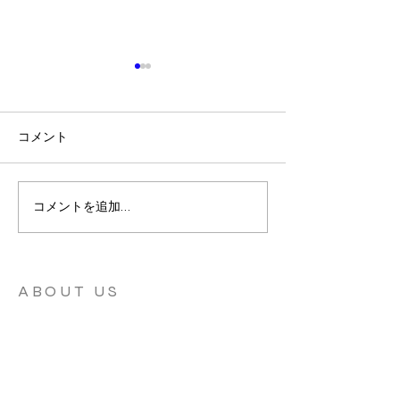
コメント
神様との会話
日本語訳聖書選
コメントを追加…
ト
ABOUT US
フーロリッシュは、主に日本を拠点とするク
リスチャン女性の祈り会のリソースです。ウ
ェブサイトでは、私たちの信仰、会の目的、
目指している祈りのコミュニティーの在り
方、祈り方のコーチング、祈り会へ参加する